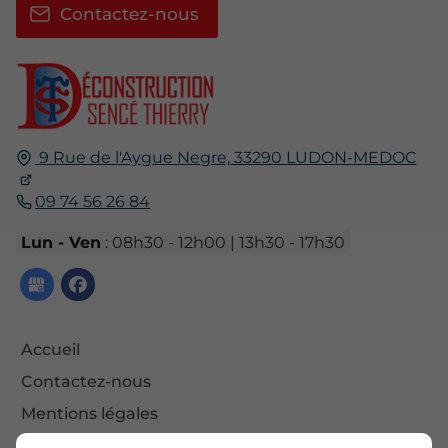
Contactez-nous
9 Rue de l'Aygue Negre,
33290
LUDON-MEDOC
09 74 56 26 84
Lun - Ven
: 08h30 - 12h00 | 13h30 - 17h30
Accueil
Contactez-nous
Mentions légales
Plan du site